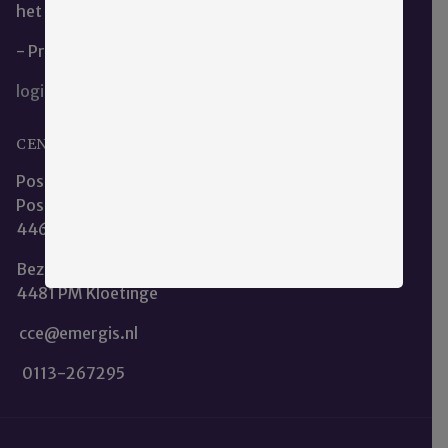
het restaurant.
- Privacy en Cookieverklaring
login
CENTRALE CLIËNTENRAAD EMERGIS
Postadres:
Postbus 253
4460 AR Goes
Bezoekadres: Oostmolenweg 101
4481 PM Kloetinge
cce@emergis.nl
0113-267295