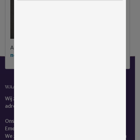
Aarzel niet
klik hier om contact met ons op te
nemen
.
WAAR KUNT U ONS VINDEN?
Wij zijn het beste te bereiken via ons e-mail
adres:
cce@emergis.nl
Ons kantoor is te vinden op de hoofdlocatie van
Emergis te Kloetinge.
We zitten naast de dienst geestelijke verzorging aan