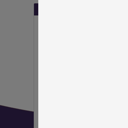
Suggesties?
Heeft u klachten, tips of opmerkingen
over de zorg binnen Emergis?
Aarzel niet
klik hier om contact met ons
op te nemen
.