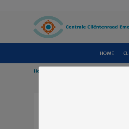
HOME
CL
Home
Spreekbuis
Spreekbuis lente 2026
Spreekbuis len
24 maart 2026
Spreekbuis
512