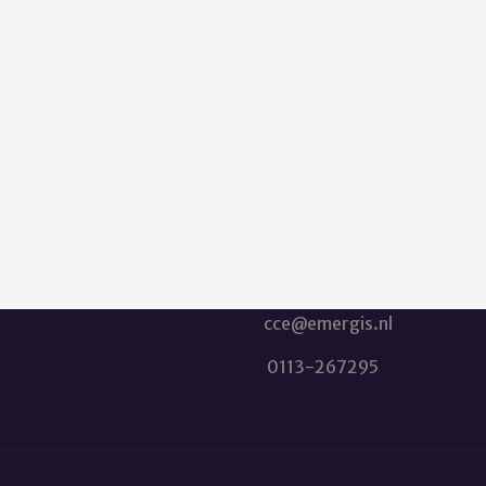
CENTRALE CLIËNTENRAAD
 adres:
cce@emergis.nl
Postadres:
Postbus 253
 van Emergis te Kloetinge.
4460 AR Goes
ging aan het restaurant.
Bezoekadres: Oostmolenwe
4481 PM Kloetinge
cce@emergis.nl
0113-267295