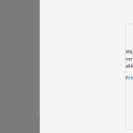
Wij
ver
akk
Pri
TERUG NAAR DE VORIGE PAGINA
Cliëntenraad Emergis