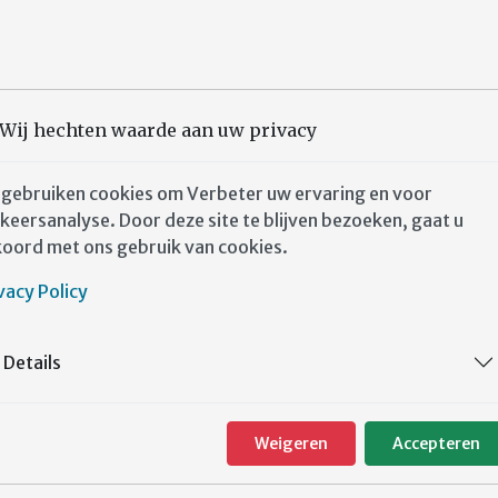
Wij hechten waarde aan uw privacy
 gebruiken cookies om Verbeter uw ervaring en voor
keersanalyse. Door deze site te blijven bezoeken, gaat u
oord met ons gebruik van cookies.
Afbeelding:
Spreekbuis lente 2026
Credits:
Redactie Spreekbuis WLB Joannaplantsoen/drukkerij
vacy Policy
Details
Weigeren
Accepteren