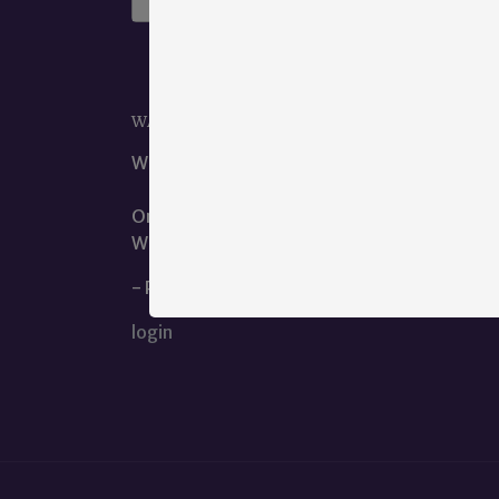
WAAR KUNT U ONS VINDEN?
Wij zijn het beste te bereiken via ons e-mail
Ons kantoor is te vinden op de hoofdlocatie
We zitten naast de dienst geestelijke verzor
- Privacy en Cookieverklaring
login