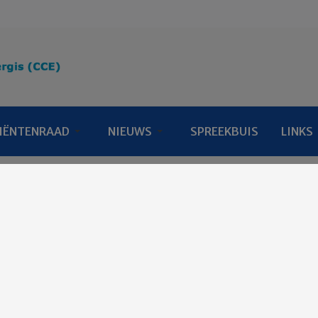
IËNTENRAAD
NIEUWS
SPREEKBUIS
LINKS
te 2026
Populair