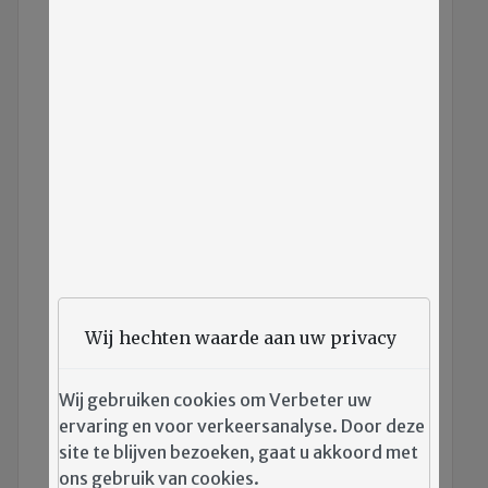
Wij hechten waarde aan uw privacy
Afbeelding:
Spreekbuis Zomer 2024
Wij gebruiken cookies om Verbeter uw
Credits:
Redactie Spreekbuis WLB
ervaring en voor verkeersanalyse. Door deze
Joannaplantsoen/drukkerij
site te blijven bezoeken, gaat u akkoord met
ons gebruik van cookies.