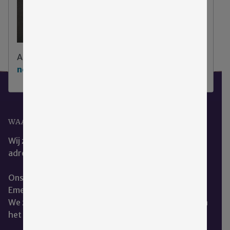
Aarzel niet
klik hier om contact met ons op te
nemen
.
WAAR KUNT U ONS VINDEN?
Wij zijn het beste te bereiken via ons e-mail
adres:
cce@emergis.nl
Ons kantoor is te vinden op de hoofdlocatie van
Emergis te Kloetinge.
We zitten naast de dienst geestelijke verzorging aan
het restaurant.