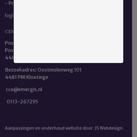
- Privacy en Cookieverklaring
login
CENTRALE CLIËNTENRAAD EMERGIS
Postadres:
Postbus 253
4460 AR Goes
Bezoekadres: Oostmolenweg 101
4481 PM Kloetinge
cce@emergis.nl
0113-267295
Aanpassingen en onderhoud website door:
JS Webdesign
.