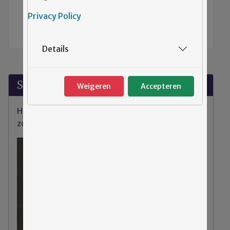
TERUG NAAR DE VORIGE PAGINA
Privacy Policy
Cliëntenraad Emergis
Details
Suggesties?
Weigeren
Accepteren
Heeft u klachten, tips of opmerkingen over de
zorg binnen Emergis?