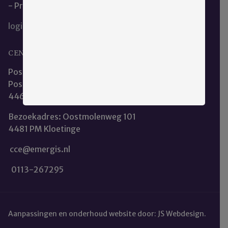
- Privacy en Cookieverklaring
login
CENTRALE CLIËNTENRAAD EMERGIS
Postadres:
Postbus 253
4460 AR Goes
Bezoekadres: Oostmolenweg 101
4481 PM Kloetinge
cce@emergis.nl
0113-267295
Aanpassingen en onderhoud website door:
JS Webdesign
.