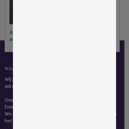
Aarzel niet
klik hier om contact met ons op te
nemen
.
WAAR KUNT U ONS VINDEN?
Wij zijn het beste te bereiken via ons e-mail
adres:
cce@emergis.nl
Ons kantoor is te vinden op de hoofdlocatie van
Emergis te Kloetinge.
We zitten naast de dienst geestelijke verzorging aan
het restaurant.