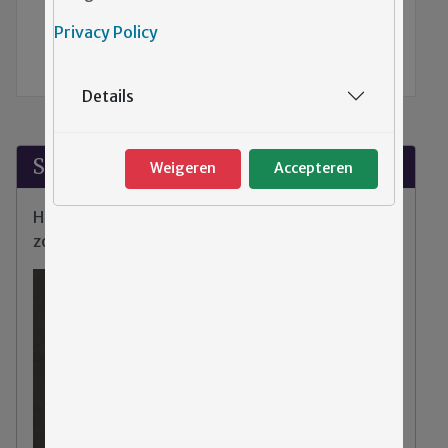
TERUG NAAR DE VORIGE PAGINA
Privacy Policy
Cliëntenraad Emergis
Details
Suggesties?
Weigeren
Accepteren
Heeft u klachten, tips of opmerkingen over de
zorg binnen Emergis?