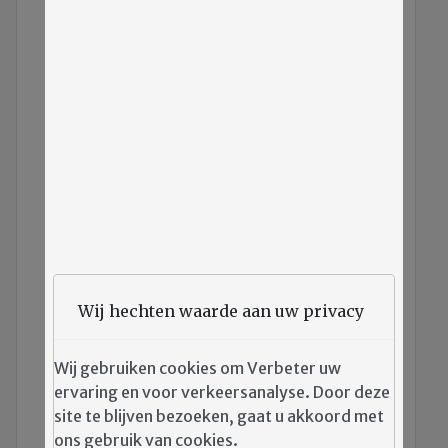
Wij hechten waarde aan uw privacy
Afbeelding:
Spreekbuis Lente 2024
Wij gebruiken cookies om Verbeter uw
Credits:
Redactie Spreekbuis WLB
ervaring en voor verkeersanalyse. Door deze
Joannaplantsoen/drukkerij
site te blijven bezoeken, gaat u akkoord met
ons gebruik van cookies.