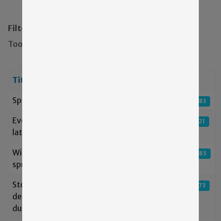
Filters
Toon #
Titel
Aanmaakdatum
Hits
01 april 2020
Speciale website
Hits: 2983
01 april 2020
Even wat van ons
Hits: 2821
laten horen..
07 januari 2020
Wintereditie
Hits: 2685
spreekbuis
22 oktober 2019
Stopzetten
Hits: 2873
deelname
durfjijmetmij.nl