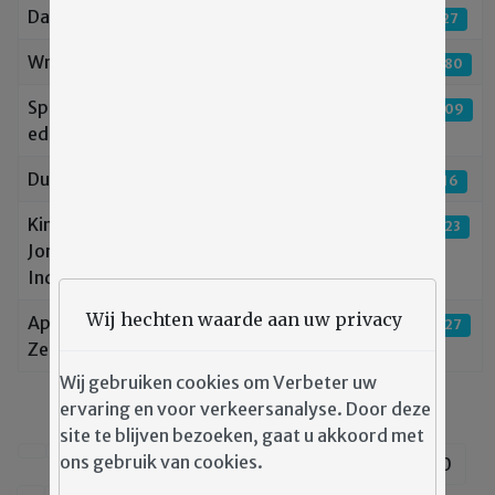
24 april 2019
Dappere indianen
Hits: 3127
12 april 2019
Wmcz 2018
Hits: 3080
12 april 2019
Spreekbuis lente
Hits: 3009
editie
14 februari 2019
Durf jij met mij?
Hits: 3316
15 november 2018
Kindergroep en
Hits: 3423
Jongerengroep
Indigo
Wij hechten waarde aan uw privacy
15 november 2018
App 113
Hits: 3427
Zelfmoordpreventie
Wij gebruiken cookies om Verbeter uw
ervaring en voor verkeersanalyse. Door deze
site te blijven bezoeken, gaat u akkoord met
ons gebruik van cookies.
1
2
3
4
5
6
7
8
9
10