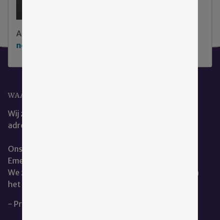
Aarzel niet
klik hier om contact met ons op te
nemen
.
WAAR KUNT U ONS VINDEN?
Wij zijn het beste te bereiken via ons e-mail
adres:
cce@emergis.nl
Ons kantoor is te vinden op de hoofdlocatie van
Emergis te Kloetinge.
We zitten naast de dienst geestelijke verzorging aan
het restaurant.
- Privacy en Cookieverklaring