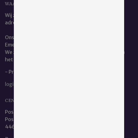
WAAR KUNT U ONS VINDEN?
Wij zijn het beste te bereiken via ons e-mail
adres:
cce@emergis.nl
Ons kantoor is te vinden op de hoofdlocatie van
Emergis te Kloetinge.
We zitten naast de dienst geestelijke verzorging aan
het restaurant.
- Privacy en Cookieverklaring
login
CENTRALE CLIËNTENRAAD EMERGIS
Postadres:
Postbus 253
4460 AR Goes