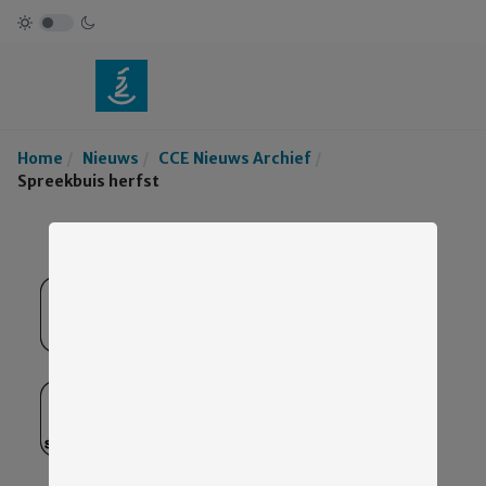
Home
Nieuws
CCE Nieuws Archief
Spreekbuis herfst