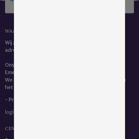
WAAR KUNT U ONS VINDEN?
Wij zijn het beste te bereiken via ons e-mail
adres:
cce@emergis.nl
Ons kantoor is te vinden op de hoofdlocatie van
Emergis te Kloetinge.
We zitten naast de dienst geestelijke verzorging aan
het restaurant.
- Privacy en Cookieverklaring
login
CENTRALE CLIËNTENRAAD EMERGIS