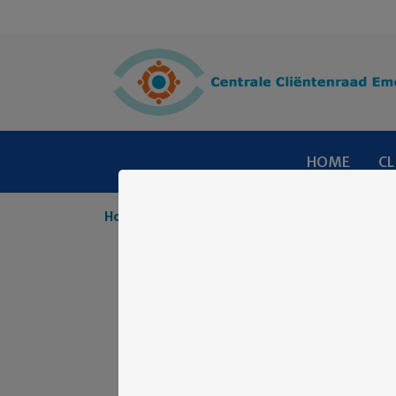
HOME
CL
Home
Nieuws
CCE Nieuws Archief
Hoofd
Hoofd