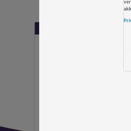
ver
akk
Pri
Suggesties?
Heeft u klachten, tips of opmerkingen
over de zorg binnen Emergis?