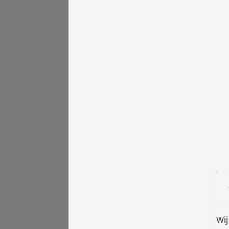
De hoofdingang van d
bestrating voorzien
Wij