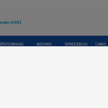
IËNTENRAAD
NIEUWS
SPREEKBUIS
LINKS
ingang centrale voorziening aangepakt
ingang centrale voorz
aangepakt