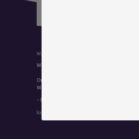
Aarzel niet
klik hier om contact met ons
op te nemen
.
WAAR KUNT U ONS VINDEN?
Wij zijn het beste te bereiken via ons e-mail
Ons kantoor is te vinden op de hoofdlocatie
We zitten naast de dienst geestelijke verzor
- Privacy en Cookieverklaring
login